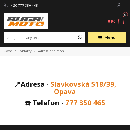
+420 777 350 465
0
0 Kč
Menu
Úvod
Kontakty
Adresa a telefon
📍Adresa -
Slavkovská 518/39,
Opava
☎️ Telefon -
777 350 465