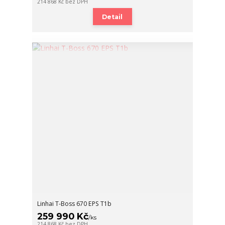
214 868 Kč
bez DPH
Detail
Linhai T-Boss 670 EPS T1b
259 990 Kč
/
ks
214 868 Kč
bez DPH