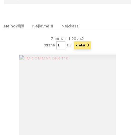
Nejnovější
Nejlevnější
Nejdražší
Zobrazuji 1-20 z 42
strana
z 3
další