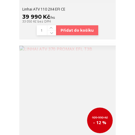
Linhai ATV 110 2X4 EFI CE
39 990 Kč
/
ks
33 050 Kč
bez DPH
Přidat do košíku
109 990 Kč
- 12 %