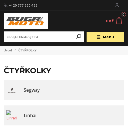
+420 777 350 465
0
0 Kč
Menu
Úvod
ČTYŘKOLKY
ČTYŘKOLKY
Segway
Linhai