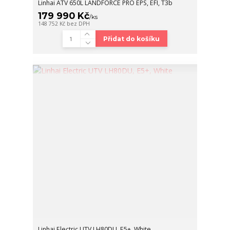
Linhai ATV 650L LANDFORCE PRO EPS, EFI, T3b
179 990 Kč
/
ks
148 752 Kč
bez DPH
Přidat do košíku
Linhai Electric UTV LH80DU, E5+, White