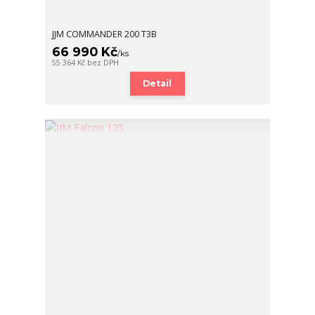
JJM COMMANDER 200 T3B
66 990 Kč
/
ks
55 364 Kč
bez DPH
Detail