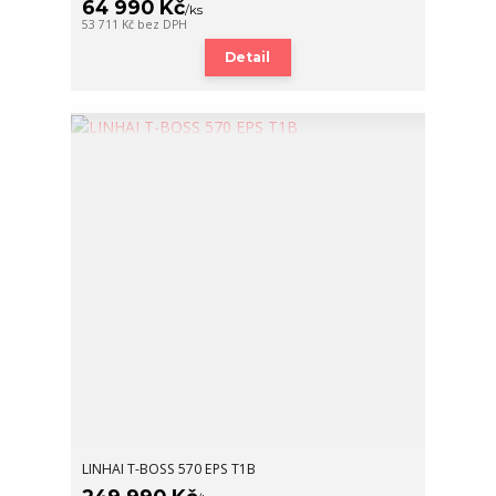
64 990 Kč
/
ks
53 711 Kč
bez DPH
Detail
LINHAI T-BOSS 570 EPS T1B