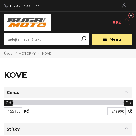
+420 777 350 465
0
0 Kč
Menu
Úvod
MOTORKY
KOVE
KOVE
Cena:
Od
Do
Kč
Kč
Štítky