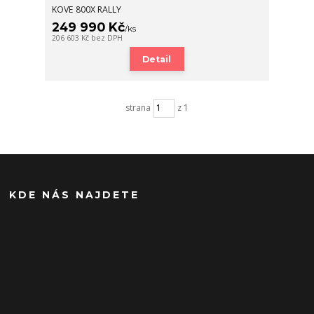
KOVE 800X RALLY
249 990 Kč
/
ks
206 603 Kč
bez DPH
Detail
strana
z 1
KDE NÁS NAJDETE