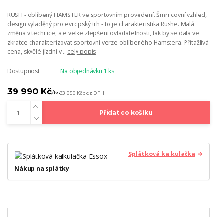
RUSH - oblíbený HAMSTER ve sportovním provedení. Šmrncovní vzhled,
design vyladěný pro evropský trh - to je charakteristika Rushe. Malá
změna v technice, ale velké zlepšení ovladatelnosti, tak by se dala ve
zkratce charakterizovat sportovní verze oblíbeného Hamstera. Přitažlivá
cena, skvělé jízdní v...
celý popis
Dostupnost
Na objednávku 1 ks
39 990 Kč
/
ks
33 050 Kč
bez DPH
Přidat do košíku
Splátková kalkulačka
Nákup na splátky