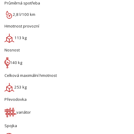
Průměrná spotřeba
2,8 l/100 km
Hmotnost provozní
113 kg
Nosnost
140 kg
Celková maximální hmotnost
253 kg
Převodovka
variátor
Spojka