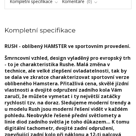
Kompletní specifikace
Komentáře
0
Kompletní specifikace
RUSH - oblíbený HAMSTER ve sportovním provedení.
Šmrncovní vzhled, design vyladěný pro evropský trh
- to je charakteristika Rushe. Malá změna v
technice, ale velké zlepšení ovladatelnosti, tak by
se dala ve zkratce charakterizovat sportovní verze
oblíbeného Hamstera. Přitažlivá cena, skvělé jízdní
vlastnosti a dvojité odpružení zadního kola Vám
zaručí, že můžete vymetat i ty největší zatáčky
rychlostí tzv. na doraz. Sledujeme moderní trendy a
u modelu Rush jsou moderní řešení vidět v každém
pohledu. Neobvykle řešené přední světlomety a
linie diod zadního světla je toho důkazem… K tomu
digitální tachometr, dvojité zadní odpružení,
zpevňující zadní kolo při náklonu a 12-ti palcová