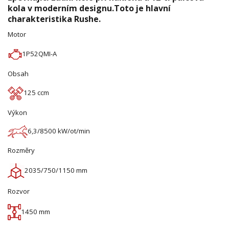
kola v moderním designu.Toto je hlavní
charakteristika Rushe.
Motor
1P52QMI-A
Obsah
125 ccm
Výkon
6,3/8500 kW/ot/min
Rozměry
2035/750/1150 mm
Rozvor
1450 mm