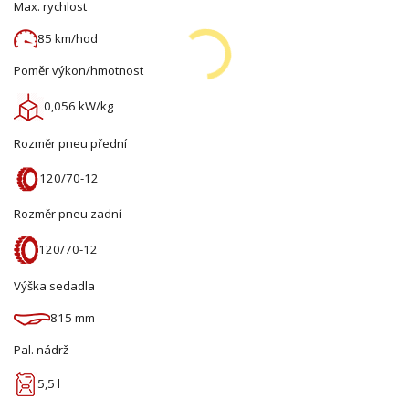
Max. rychlost
85 km/hod
Poměr výkon/hmotnost
0,056 kW/kg
Rozměr pneu přední
120/70-12
Rozměr pneu zadní
120/70-12
Výška sedadla
815 mm
Pal. nádrž
5,5 l