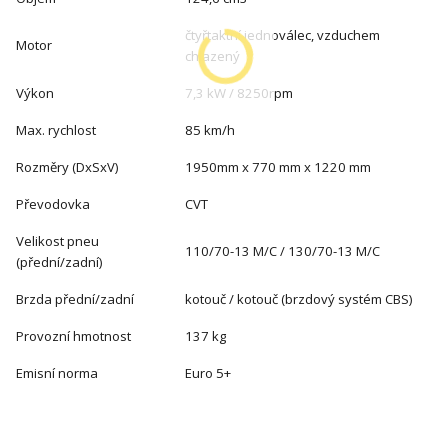
čtyřtaktní jednoválec, vzduchem
Motor
chlazený
Výkon
7,3 kW / 8250rpm
Max. rychlost
85 km/h
Rozměry (DxSxV)
1950mm x 770 mm x 1220 mm
Převodovka
CVT
Velikost pneu
110/70-13 M/C / 130/70-13 M/C
(přední/zadní)
Brzda přední/zadní
kotouč / kotouč (brzdový systém CBS)
Provozní hmotnost
137 kg
Emisní norma
Euro 5+