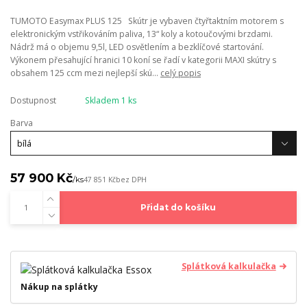
TUMOTO Easymax PLUS 125 Skútr je vybaven čtyřtaktním motorem s
elektronickým vstřikováním paliva, 13“ koly a kotoučovými brzdami.
Nádrž má o objemu 9,5l, LED osvětlením a bezklíčové startování.
Výkonem přesahující hranici 10 koní se řadí v kategorii MAXI skútry s
obsahem 125 ccm mezi nejlepší skú...
celý popis
Dostupnost
Skladem 1 ks
Barva
57 900 Kč
/
ks
47 851 Kč
bez DPH
Přidat do košíku
Splátková kalkulačka
Nákup na splátky