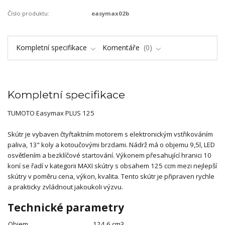
Číslo produktu:
easymax02b
Kompletní specifikace
Komentáře
0
Kompletní specifikace
TUMOTO Easymax PLUS 125
Skútr je vybaven čtyřtaktním motorem s elektronickým vstřikováním
paliva, 13“ koly a kotoučovými brzdami. Nádrž má o objemu 9,5l, LED
osvětlením a bezklíčové startování. Výkonem přesahující hranici 10
koní se řadí v kategorii MAXI skútry s obsahem 125 ccm mezi nejlepší
skútry v poměru cena, výkon, kvalita. Tento skútr je připraven rychle
a prakticky zvládnout jakoukoli výzvu.
Technické parametry
Objem
124,6 cm3