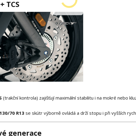
 + TCS
S
(trakční kontrola) zajišťují maximální stabilitu i na mokré nebo kl
 130/70 R13
se skútr výborně ovládá a drží stopu i při vyšších rych
vé generace