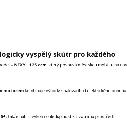
logicky vyspělý skútr pro každého
model –
NEXY+ 125 ccm
, který posouvá městskou mobilitu na no
ým motorem
kombinuje výhody spalovacího i elektrického pohonu
 5+
, takže nabízí výkon i ohleduplnost k životnímu prostředí.