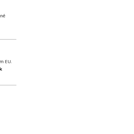
dné
ům EU.
k