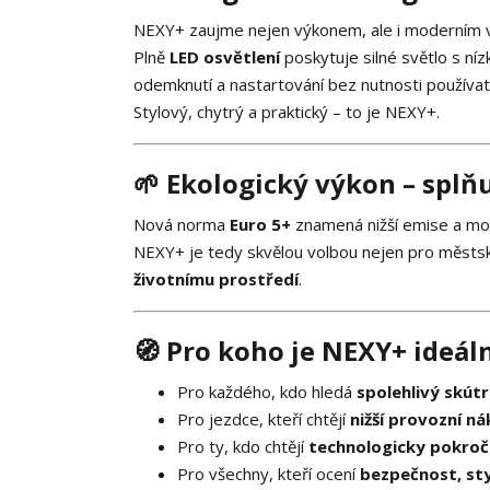
NEXY+ zaujme nejen výkonem, ale i moderním 
Plně
LED osvětlení
poskytuje silné světlo s ní
odemknutí a nastartování bez nutnosti používat k
Stylový, chytrý a praktický – to je NEXY+.
🌱 Ekologický výkon – splň
Nová norma
Euro 5+
znamená nižší emise a mod
NEXY+ je tedy skvělou volbou nejen pro městské j
životnímu prostředí
.
🧭 Pro koho je NEXY+ ideál
Pro každého, kdo hledá
spolehlivý skút
Pro jezdce, kteří chtějí
nižší provozní ná
Pro ty, kdo chtějí
technologicky pokroči
Pro všechny, kteří ocení
bezpečnost, sty