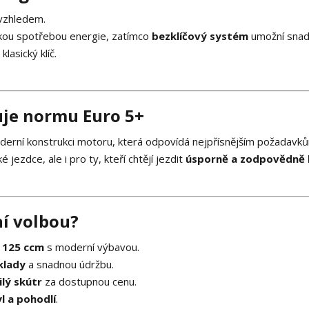
vzhledem.
zkou spotřebou energie, zatímco
bezklíčový systém
umožní sna
lasický klíč.
uje normu Euro 5+
erní konstrukci motoru, která odpovídá nejpřísnějším požadavk
ezdce, ale i pro ty, kteří chtějí jezdit
úsporně a zodpovědně 
ní volbou?
r 125 ccm
s moderní výbavou.
klady
a snadnou údržbu.
lý skútr
za dostupnou cenu.
l a pohodlí
.