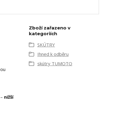
Zboží zařazeno v
kategoriích
SKÚTRY
Ihned k odběru
skútry TUMOTO
vou
 –
nižší