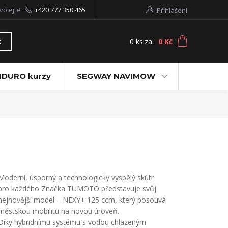
volejte.
+420 777 350 465
Přihlášení
0
ks
za
0 Kč
t
NDURO kurzy
SEGWAY NAVIMOW
Moderní, úsporný a technologicky vyspělý skútr
pro každého Značka TUMOTO představuje svůj
nejnovější model – NEXY+ 125 ccm, který posouvá
městskou mobilitu na novou úroveň.
Díky hybridnímu systému s vodou chlazeným