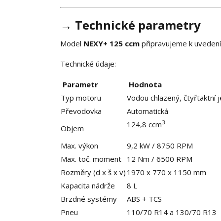
→ Technické parametry
Model
NEXY+ 125 ccm
připravujeme k uvedení 
Technické údaje:
Parametr
Hodnota
Typ motoru
Vodou chlazený, čtyřtaktní 
Převodovka
Automatická
3
124,8 ccm
Objem
Max. výkon
9,2 kW / 8750 RPM
Max. toč. moment
12 Nm / 6500 RPM
Rozměry (d x š x v)
1970 x 770 x 1150 mm
Kapacita nádrže
8 L
Brzdné systémy
ABS + TCS
Pneu
110/70 R14 a 130/70 R13