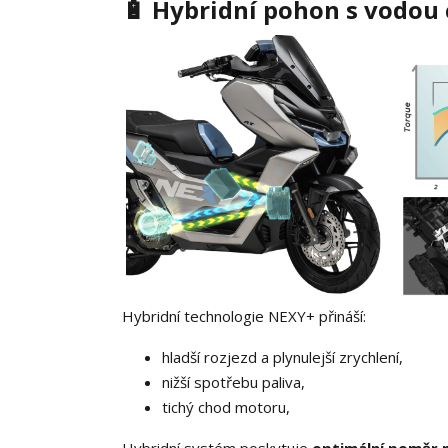
🔋 Hybridní pohon s vodo
Hybridní technologie NEXY+ přináší:
hladší rozjezd a plynulejší zrychlení,
nižší spotřebu paliva,
tichý chod motoru,
Hybridní systém poskytuje
optimální poměr 