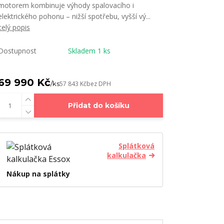
motorem kombinuje výhody spalovacího i
elektrického pohonu – nižší spotřebu, vyšší vý...
celý popis
Dostupnost
Skladem 1 ks
69 990 Kč
/
ks
57 843 Kč
bez DPH
Přidat do košíku
Splátková
kalkulačka
Nákup na splátky