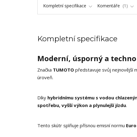
Kompletní specifikace
Komentáře
1
Kompletní specifikace
Moderní, úsporný a techno
Značka
TUMOTO
představuje svůj nejnovější 
úroveň.
Díky
hybridnímu systému s vodou chlazen
spotřebu, vyšší výkon a plynulejší jízdu
.
Tento skútr splňuje přísnou emisní normu
Euro