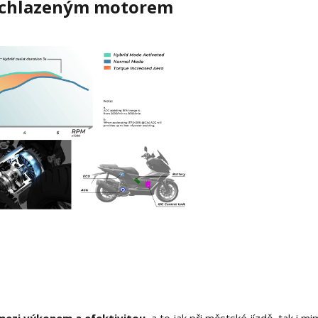
u chlazeným motorem
mezi výkonem a efektivitou
, a to jak při městské jízdě, tak i mi