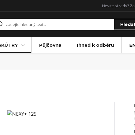
Nevíte si rady? Za
Hleda
SKÚTRY
Půjčovna
Ihned k odběru
E