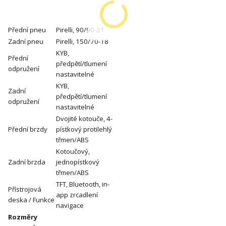
Přední pneu
Pirelli, 90/90-21
Zadní pneu
Pirelli, 150/70-18
KYB,
Přední
předpětí/tlumení
odpružení
nastavitelné
KYB,
Zadní
předpětí/tlumení
odpružení
nastavitelné
Dvojité kotouče, 4-
Přední brzdy
pístkový protilehlý
třmen/ABS
Kotoučový,
Zadní brzda
jednopístkový
třmen/ABS
TFT, Bluetooth, in-
Přístrojová
app zrcadlení
deska / Funkce
navigace
Rozměry