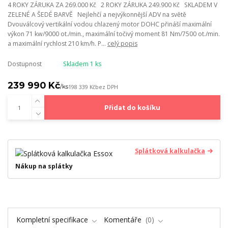
4 ROKY ZÁRUKA ZA 269.000 Kč 2 ROKY ZÁRUKA 249.900 Kč SKLADEM V
ZELENÉ A ŠEDÉ BARVĚ Nejlehčí a nejvýkonnější ADV na světě
Dvouválcový vertikální vodou chlazený motor DOHC přináší maximální
výkon 71 kw/9000 ot./min., maximální točivý moment 81 Nm/7500 ot./min.
a maximální rychlost 210 km/h. P...
celý popis
Dostupnost
Skladem 1 ks
239 990 Kč
/
ks
198 339 Kč
bez DPH
Přidat do košíku
Splátková kalkulačka
Nákup na splátky
Kompletní specifikace
Komentáře
0