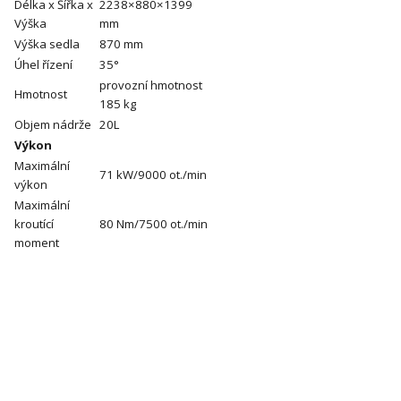
Délka x Šířka x
2238×880×1399
Výška
mm
Výška sedla
870 mm
Úhel řízení
35°
provozní hmotnost
Hmotnost
185 kg
Objem nádrže
20L
Výkon
Maximální
71 kW/9000 ot./min
výkon
Maximální
kroutící
80 Nm/7500 ot./min
moment