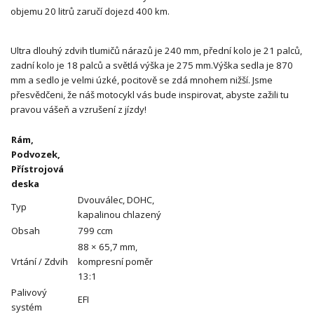
objemu 20 litrů zaručí dojezd 400 km.
Ultra dlouhý zdvih tlumičů nárazů je 240 mm, přední kolo je 21 palců,
zadní kolo je 18 palců a světlá výška je 275 mm.Výška sedla je 870
mm a sedlo je velmi úzké, pocitově se zdá mnohem nižší. Jsme
přesvědčeni, že náš motocykl vás bude inspirovat, abyste zažili tu
pravou vášeň a vzrušení z jízdy!
Rám,
Podvozek,
Přístrojová
deska
Dvouválec, DOHC,
Typ
kapalinou chlazený
Obsah
799 ccm
88 × 65,7 mm,
Vrtání / Zdvih
kompresní poměr
13:1
Palivový
EFI
systém