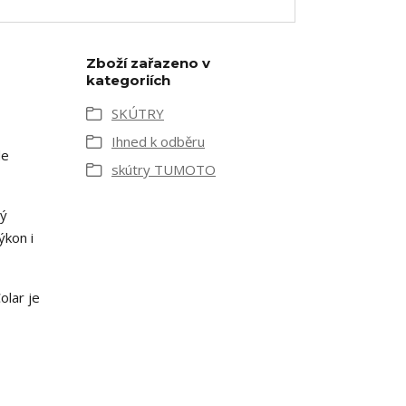
Zboží zařazeno v
kategoriích
SKÚTRY
Ihned k odběru
de
skútry TUMOTO
vý
ýkon i
olar je