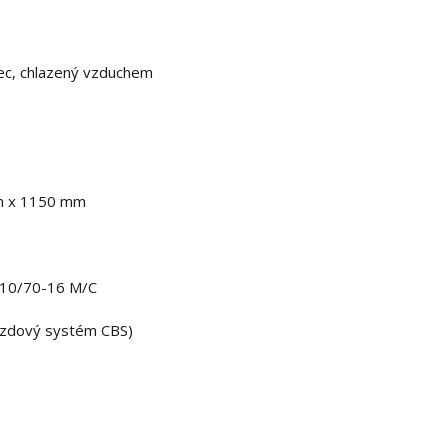
lec, chlazený vzduchem
 x 1150 mm
110/70-16 M/C
brzdový systém CBS)