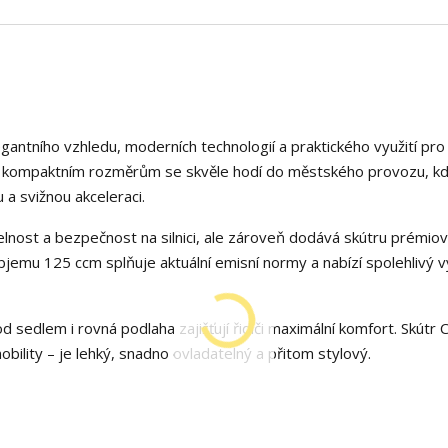
egantního vzhledu, moderních technologií a praktického využití pro
íky kompaktním rozměrům se skvěle hodí do městského provozu, k
a svižnou akceleraci.
telnost a bezpečnost na silnici, ale zároveň dodává skútru prémio
jemu 125 ccm splňuje aktuální emisní normy a nabízí spolehlivý v
sedlem i rovná podlaha zajišťují řidiči maximální komfort. Skútr C
ility – je lehký, snadno ovladatelný a přitom stylový.