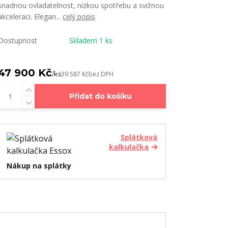
snadnou ovladatelnost, nízkou spotřebu a svižnou
akceleraci. Elegan...
celý popis
Dostupnost
Skladem 1 ks
47 900 Kč
/
ks
39 587 Kč
bez DPH
Přidat do košíku
Splátková
kalkulačka
Nákup na splátky