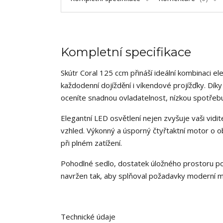
Kompletní specifikace
Skútr Coral 125 ccm přináší ideální kombinaci el
každodenní dojíždění i víkendové projížďky. D
oceníte snadnou ovladatelnost, nízkou spotřebu 
Elegantní LED osvětlení nejen zvyšuje vaši vidi
vzhled. Výkonný a úsporný čtyřtaktní motor o ob
při plném zatížení.
Pohodlné sedlo, dostatek úložného prostoru pod 
navržen tak, aby splňoval požadavky moderní mob
Technické údaje