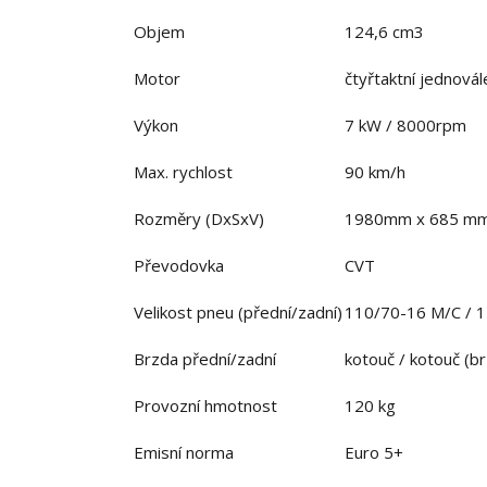
Objem
124,6 cm3
Motor
čtyřtaktní jednová
Výkon
7 kW / 8000rpm
Max. rychlost
90 km/h
Rozměry (DxSxV)
1980mm x 685 mm
Převodovka
CVT
Velikost pneu (přední/zadní)
110/70-16 M/C / 
Brzda přední/zadní
kotouč / kotouč (
Provozní hmotnost
120 kg
Emisní norma
Euro 5+