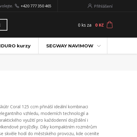
volejte.
+420 777 350 465
Přihlášení
0
ks
za
0 Kč
t
NDURO kurzy
SEGWAY NAVIMOW
Skútr Coral 125 ccm přináší ideální kombinaci
elegantního vzhledu, moderních technologií a
praktického využití pro každodenní dojíždění i
víkendové projížďky. Díky kompaktním rozměrům
se skvěle hodí do městského provozu, kde oceníte