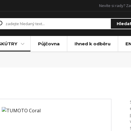
Nevíte si rady? Za
Hleda
SKÚTRY
Půjčovna
Ihned k odběru
E