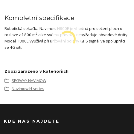
Kompletní specifikace
Robotická sekačka Navimow H800E je vhodná pro sečení ploch o
2
rozloze až 800 m
a ke svému provozu nevyžaduje obvodové dráty.
Model H800E využívá při určování polohy GPS signál ve spolupráci
se 4G sítí.
Zboží zařazeno v kategoriích
SEGWAY NAVIMOW
Navimow H series
KDE NÁS NAJDETE