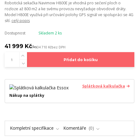
Robotická sekačka Navimow H800E je vhodná pro sečení ploch o
rozloze až 800 m2 a ke svému provozu nevyžaduje obvodové dráty.
Model H800E využívá při určování polohy GPS signál ve spolupráci se 4G
sítí.
celý popis
Dostupnost
Skladem 2 ks
41 999 Kč
/
ks
34 710 Kč
bez DPH
Přidat do košíku
Splátková kalkulačka
Nákup na splátky
Kompletní specifikace
Komentáře
0