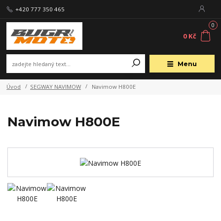
+420 777 350 465
0
0 Kč
Menu
Úvod
SEGWAY NAVIMOW
Navimow H800E
Navimow H800E