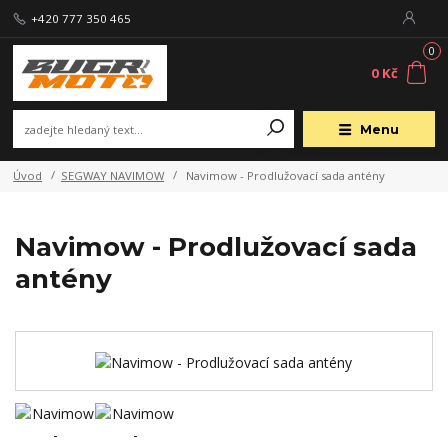
+420 777 350 465
0
0 Kč
Menu
Úvod
SEGWAY NAVIMOW
Navimow - Prodlužovací sada antény
Navimow - Prodlužovací sada
antény