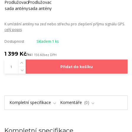
K umístění antény na zeď nebo střechu pro zlepšení příjmu signálu GPS.
celý popis
Dostupnost
Skladem 1 ks
1 399 Kč
/
ks
1 156 Kč
bez DPH
Přidat do košíku
Kompletní specifikace
Komentáře
0
Kompletní specifikace