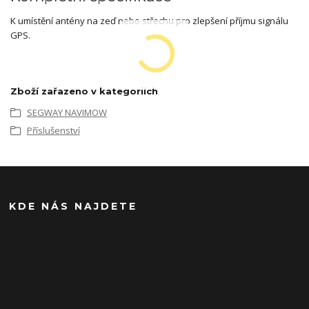
K umístění antény na zeď nebo střechu pro zlepšení příjmu signálu
GPS.
Zboží zařazeno v kategoriích
SEGWAY NAVIMOW
Příslušenství
KDE NÁS NAJDETE