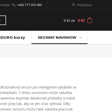
volejte.
+420 777 350 465
Přihlášení
0
ks
za
0 Kč
t
NDURO kurzy
SEGWAY NAVIMOW
Ultrazvukový senzor pro inteligentní vyhýbání se
překážkám. S tímto senzorem může sekačka
Navimow dopředu detekovat překážky a měnit
směr jízdy tak, aby se jim včas vyhnula. Díky
tomuto senzoru může také sekačka pracovat