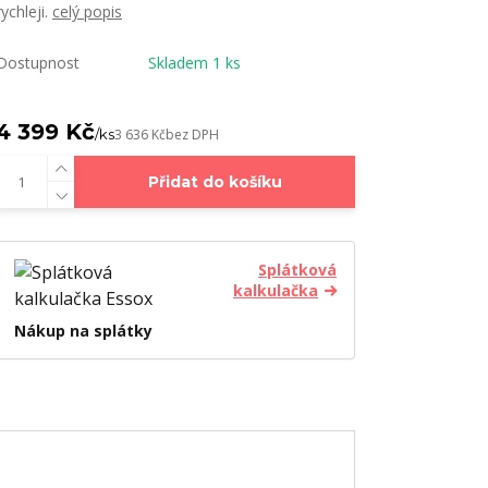
rychleji.
celý popis
Dostupnost
Skladem 1 ks
4 399 Kč
/
ks
3 636 Kč
bez DPH
Přidat do košíku
Splátková
kalkulačka
Nákup na splátky