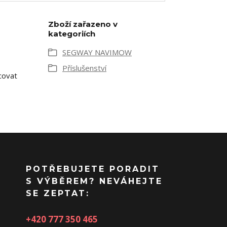
Zboží zařazeno v
kategoriích
SEGWAY NAVIMOW
Příslušenství
covat
POTŘEBUJETE PORADIT
S VÝBĚREM? NEVÁHEJTE
SE ZEPTAT:
+420 777 350 465