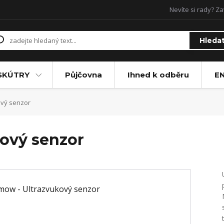
Nevíte si rady? Za
Hleda
SKÚTRY
Půjčovna
Ihned k odběru
E
ový senzor
ový senzor