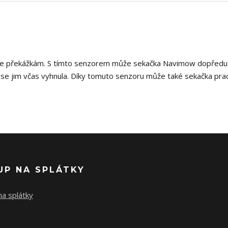
í se překážkám. S tímto senzorem může sekačka Navimow dopředu
y se jim včas vyhnula. Díky tomuto senzoru může také sekačka pra
UP NA SPLÁTKY
a splátky