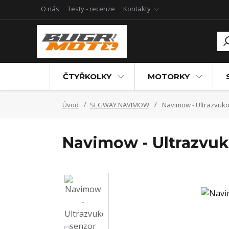
O nás
Testy - recenze
Kontakty
ČTYŘKOLKY
MOTORKY
Úvod
SEGWAY NAVIMOW
Navimow - Ultrazvuk
Navimow - Ultrazvuk