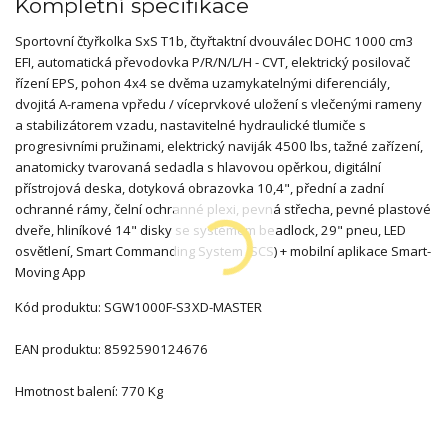
Kompletní specifikace
Sportovní čtyřkolka SxS T1b, čtyřtaktní dvouválec DOHC 1000 cm3
EFI, automatická převodovka P/R/N/L/H - CVT, elektrický posilovač
řízení EPS, pohon 4x4 se dvěma uzamykatelnými diferenciály,
dvojitá A-ramena vpředu / víceprvkové uložení s vlečenými rameny
a stabilizátorem vzadu, nastavitelné hydraulické tlumiče s
progresivními pružinami, elektrický naviják 4500 lbs, tažné zařízení,
anatomicky tvarovaná sedadla s hlavovou opěrkou, digitální
přístrojová deska, dotyková obrazovka 10,4", přední a zadní
ochranné rámy, čelní ochranné plexi, pevná střecha, pevné plastové
dveře, hliníkové 14" disky se systémem beadlock, 29" pneu, LED
osvětlení, Smart Commanding System (SCS) + mobilní aplikace Smart-
Moving App
Kód produktu:
SGW1000F-S3XD-MASTER
EAN produktu:
8592590124676
Hmotnost balení:
770 Kg