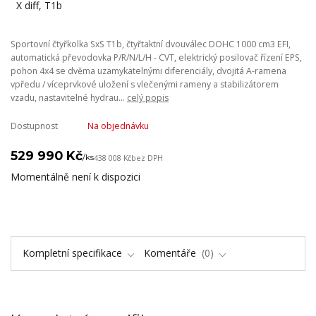
Sportovní čtyřkolka SxS T1b, čtyřtaktní dvouválec DOHC 1000 cm3 EFI,
automatická převodovka P/R/N/L/H - CVT, elektrický posilovač řízení EPS,
pohon 4x4 se dvěma uzamykatelnými diferenciály, dvojitá A-ramena
vpředu / víceprvkové uložení s vlečenými rameny a stabilizátorem
vzadu, nastavitelné hydrau...
celý popis
Dostupnost
Na objednávku
529 990 Kč
/
ks
438 008 Kč
bez DPH
Momentálně není k dispozici
Kompletní specifikace
Komentáře
0