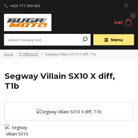
+420 777 350 465
0
0 Kč
Menu
Úvod
ČTYŘKOLKY
Segway Villain SX10 X diff, T1b
Segway Villain SX10 X diff,
T1b