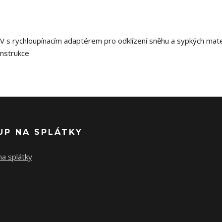
s rychloupínacím adaptérem pro odklízení sněhu a sypkých mate
onstrukce
UP NA SPLÁTKY
a splátky