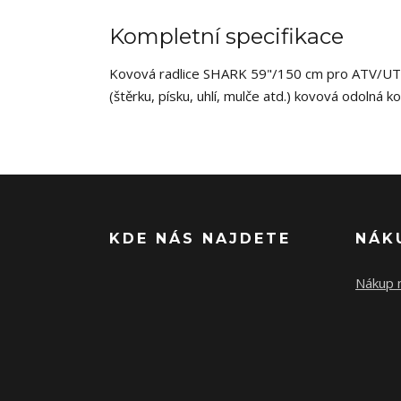
Kompletní specifikace
Kovová radlice SHARK 59"/150 cm pro ATV/UTV 
(štěrku, písku, uhlí, mulče atd.) kovová odolná k
KDE NÁS NAJDETE
NÁK
Nákup n