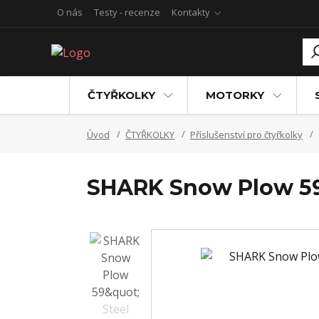
O nás
Testy - recenze
Kontakty
ČTYŘKOLKY
MOTORKY
Úvod
ČTYŘKOLKY
Příslušenství pro čtyřkolky
SHARK Snow Plow 59"