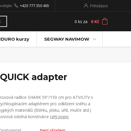
volejte.
+420 777 350 465
Přihlášení
0
ks
za
0 Kč
t
NDURO kurzy
SEGWAY NAVIMOW
 QUICK adapter
Kovová radlice SHARK 59"/150 cm pro ATV/UTV s
rychloupínacím adaptérem pro odklízení sněhu a
sypkých materiálů (štěrku, písku, uhlí, mulče atd.)
kovová odolná konstrukce
celý popis
Dostupnost
Není skladem