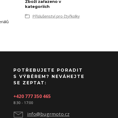
Zboží zařazeno v
kategoriích
Příslušenství pro čtyřkolky
riálů
POTŘEBUJETE PORADIT
S VÝBĚREM? NEVÁHEJTE
SE ZEPTAT:
+420 777 350 465
8:30 - 17:00
info@bugrmoto.cz