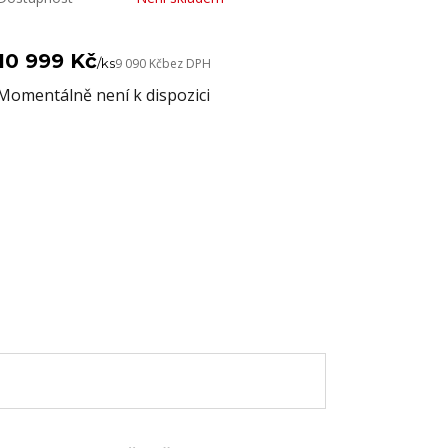
10 999 Kč
/
ks
9 090 Kč
bez DPH
Momentálně není k dispozici