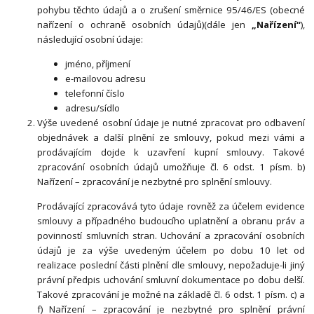
pohybu těchto údajů a o zrušení směrnice 95/46/ES (obecné
nařízení o ochraně osobních údajů)(dále jen
„Nařízení“
),
následující osobní údaje:
jméno, příjmení
e-mailovou adresu
telefonní číslo
adresu/sídlo
Výše uvedené osobní údaje je nutné zpracovat pro odbavení
objednávek a další plnění ze smlouvy, pokud mezi vámi a
prodávajícím dojde k uzavření kupní smlouvy. Takové
zpracování osobních údajů umožňuje čl. 6 odst. 1 písm. b)
Nařízení – zpracování je nezbytné pro splnění smlouvy.
Prodávající zpracovává tyto údaje rovněž za účelem evidence
smlouvy a případného budoucího uplatnění a obranu práv a
povinností smluvních stran. Uchování a zpracování osobních
údajů je za výše uvedeným účelem po dobu
10 let
od
realizace poslední části plnění dle smlouvy, nepožaduje-li jiný
právní předpis uchování smluvní dokumentace po dobu delší.
Takové zpracování je možné na základě čl. 6 odst. 1 písm. c) a
f) Nařízení – zpracování je nezbytné pro splnění právní