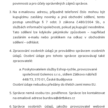
povinnosti a pro účely oprávněných zájmů správce.
Na e-mailovou adresu, případně telefonní číslo mohou být
kupujícímu zasílány novinky a jiná obchodní sdělení, tento
postup umožňuje § 7 odst. 3 zákona č.480/2004 Sb., o
službách informační společnosti, pokud jej kupující neodmítne.
Tato sdělení lze kdykoliv jakýmkoliv způsobem – například
zasláním e-mailu nebo proklikem na odkaz v obchodním
sdělení – odhlásit.
Zpracování osobních údajů je prováděno správcem osobních
údajů. Osobní údaje pro tohoto správce zpracovávají také
zpracovatelé:
Poskytovatelem služby Eshop-rychle, provozované
společností Golemos s.r.o., sídlem Zátkovo nábřeží
448/73, 370 01, České Budějovice
Osobní údaje nebudou předány do třetích zemí mimo EU.
Správce nemá osobu tzv. pověřence. Správce lze kontaktovat
na emailové adrese
burdova@dirtbikes.cz
Správce osobních údajů, jakožto provozovatel webové