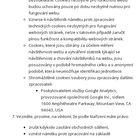
bezodkladně. Cookies nezbytné pro funkčnost webu
budou uchovány pouze po dobu nezbytně nutnou pro
fungování webu.
Vznese-li návštěvník námitku proti zpracování
technických cookies nezbytných pro fungování
webových stránek, nelze v takovém případě zaručit
plnou funkčnost a kompatibilitu webových stránek.
Cookies, které jsou sbírány za účelem měření
návštěvnosti webu a vytváření statistik týkající se
návštěvnosti a chování návštěvníků na webu, jsou
posuzovány v podobě hromadného celku a v anonymní
podobě, která neumožňuje identifikaci jednotlivce.
Shromážděné cookies soubory jsou zpracovány dalšími
zpracovateli:
Poskytovatelem služby Google Analytics,
provozované společností Google Inc., sídlem
1600 Amphitheatre Parkway, Mountain View, CA
94043, USA
Vezměte, prosíme, na vědomí, že podle Nařízení máte právo:
zrušit kdykoliv zasílání obchodních sdělení,
vznést námitku proti zpracování na základě