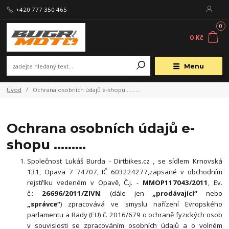
+420 777 350 465
0
0 Kč
Menu
Úvod
Ochrana osobních údajů e-shopu ………
Ochrana osobních údajů e-
shopu ………
Společnost Lukáš Burda - Dirtbikes.cz , se sídlem Krnovská
131, Opava 7 74707, IČ 603224277,zapsané v obchodním
rejstříku vedeném v Opavě, Č.j. -
MMOP117043/2011
, Ev.
č.:
26696/2011/ZIVN
.
(dále jen
„prodávající“
nebo
„správce“
) zpracovává ve smyslu nařízení Evropského
parlamentu a Rady (EU) č. 2016/679 o ochraně fyzických osob
v souvislosti se zpracováním osobních údajů a o volném