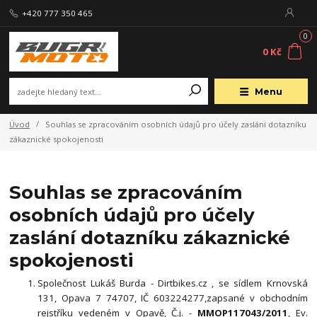
+420 777 350 465
0
0 Kč
Menu
Úvod
Souhlas se zpracováním osobních údajů pro účely zaslání dotazníku
zákaznické spokojenosti
Souhlas se zpracováním
osobních údajů pro účely
zaslání dotazníku zákaznické
spokojenosti
Společnost Lukáš Burda - Dirtbikes.cz , se sídlem Krnovská
131, Opava 7 74707, IČ 603224277,zapsané v obchodním
rejstříku vedeném v Opavě, Č.j. -
MMOP117043/2011
, Ev.