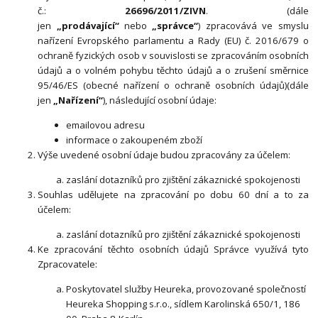
č.:
26696/2011/ZIVN
.
(dále
jen
„prodávající“
nebo
„správce“
) zpracovává ve smyslu
nařízení Evropského parlamentu a Rady (EU) č. 2016/679 o
ochraně fyzických osob v souvislosti se zpracováním osobních
údajů a o volném pohybu těchto údajů a o zrušení směrnice
95/46/ES (obecné nařízení o ochraně osobních údajů)(dále
jen
„Nařízení“
), následující osobní údaje:
emailovou adresu
informace o zakoupeném zboží
Výše uvedené osobní údaje budou zpracovány za účelem:
zaslání dotazníků pro zjištění zákaznické spokojenosti
Souhlas udělujete na zpracování po dobu
60 dní
a to za
účelem:
zaslání dotazníků pro zjištění zákaznické spokojenosti
Ke zpracování těchto osobních údajů Správce využívá tyto
Zpracovatele:
Poskytovatel služby Heureka, provozované společností
Heureka Shopping s.r.o., sídlem Karolinská 650/1, 186